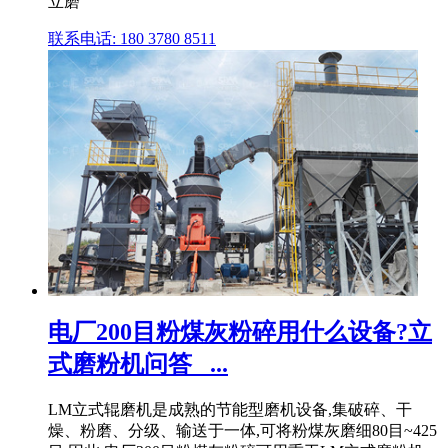
立磨
联系电话: 180 3780 8511
电厂200目粉煤灰粉碎用什么设备?立
式磨粉机问答_ ...
LM立式辊磨机是成熟的节能型磨机设备,集破碎、干
燥、粉磨、分级、输送于一体,可将粉煤灰磨细80目~425