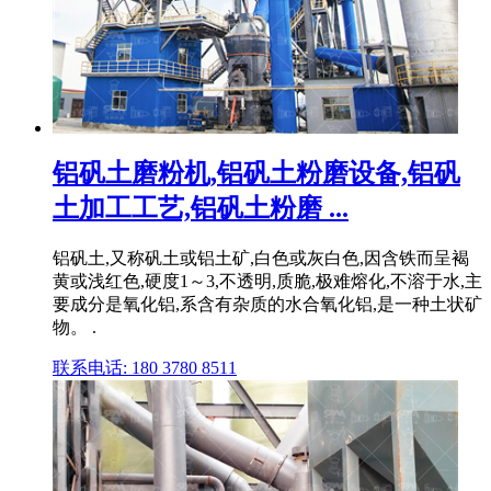
铝矾土磨粉机,铝矾土粉磨设备,铝矾
土加工工艺,铝矾土粉磨 ...
铝矾土,又称矾土或铝土矿,白色或灰白色,因含铁而呈褐
黄或浅红色,硬度1～3,不透明,质脆,极难熔化,不溶于水,主
要成分是氧化铝,系含有杂质的水合氧化铝,是一种土状矿
物。 .
联系电话: 180 3780 8511