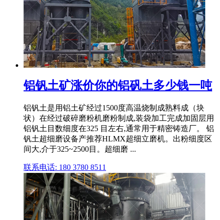
铝钒土矿涨价你的铝矾土多少钱一吨
铝钒土是用铝土矿经过1500度高温烧制成熟料成（块
状）在经过破碎磨粉机磨粉制成,装袋加工完成加固层用
铝钒土目数细度在325 目左右,通常用于精密铸造厂。 铝
钒土超细磨设备产推荐HLMX超细立磨机。出粉细度区
间大,介于325~2500目。超细磨 ...
联系电话: 180 3780 8511