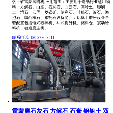
钒土矿雷蒙磨粉机,应用范围：主要用于造纸行业适用物
料：方解石、白垩、石灰石、白云石、高岭土、膨润
土、滑石、云母、菱镁矿、伊利石、叶腊石、蛭石、海
泡石、凹凸棒石、累托石设备简介：铝矾土磨粉设备全
套配置包括锤式破碎机、斗式提升机、储料仓、震动给
料机、微粉磨主机、 .
联系电话: 180 3780 8511
雷蒙磨石灰石 方解石 石膏 铝钒土 双