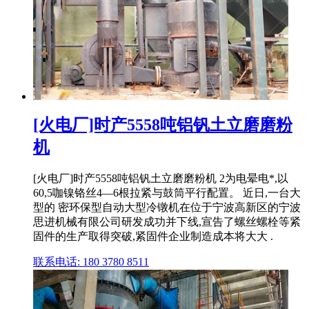
[火电厂]时产5558吨铝钒土立磨磨粉
机
[火电厂]时产5558吨铝钒土立磨磨粉机 2为电晕电*,以
60,5咖镍铬丝4—6根拉紧与鼓筒平行配置。 近日,一台大
型的 密环保型自动大型冷镦机在位于宁波高新区的宁波
思进机械有限公司研发成功并下线,宣告了螺丝螺栓等紧
固件的生产取得突破,紧固件企业制造成本将大大 .
联系电话: 180 3780 8511