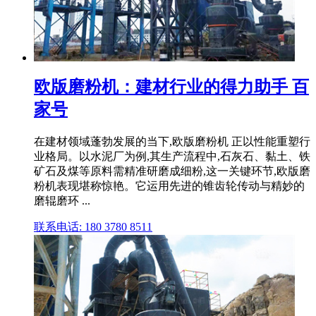
欧版磨粉机：建材行业的得力助手 百
家号
在建材领域蓬勃发展的当下,欧版磨粉机 正以性能重塑行
业格局。以水泥厂为例,其生产流程中,石灰石、黏土、铁
矿石及煤等原料需精准研磨成细粉,这一关键环节,欧版磨
粉机表现堪称惊艳。它运用先进的锥齿轮传动与精妙的
磨辊磨环 ...
联系电话: 180 3780 8511