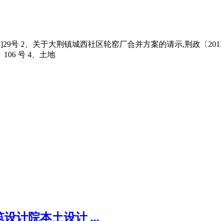
4]29号 2、关于大荆镇城西社区轮窑厂合并方案的请示,荆政〔201
06 号 4、土地
设计院本土设计 ...