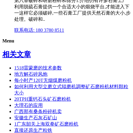
第六章破碎和研磨粉碎和筛分1.介绍仍有许多石膏工厂
利用脱硫石膏提供一个合适大小的煅烧平台,才能进入下
一这样它必须破碎,一些石膏工厂提供天然石膏的大小,步
处理。破碎和..
联系电话: 180 3780 8511
Menu
相关文章
1518雷蒙磨的技术参数
地方解石碎风炮
每小时产120T无烟煤磨粉机
如何利用大型立磨立式辊磨机調整矿石磨粉机材料顆粒
大小
20TPH重钙石头矿石磨粉机
大理石的应用
广西那有桑条粉碎机卖
安徽生产石灰石矿山
1广东韶关上海双拳矿石磨粉机
直接还原生产粒铁