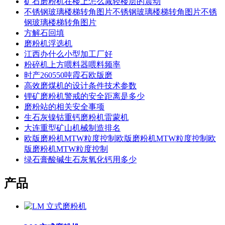
矿石磨粉机在楼上怎么减轻楼层的震动
不锈钢玻璃楼梯转角图片不锈钢玻璃楼梯转角图片不锈
钢玻璃楼梯转角图片
方解石回填
磨粉机浮选机
江西办什么小型加工厂好
粉碎机上方喂料器喂料频率
时产260550吨霞石欧版磨
高效磨煤机的设计条件技术参数
锂矿磨粉机警戒的安全距离是多少
磨粉站的相关安全事项
生石灰镍钴重钙磨粉机雷蒙机
大连重型矿山机械制造排名
欧版磨粉机MTW粒度控制欧版磨粉机MTW粒度控制欧
版磨粉机MTW粒度控制
绿石膏酸碱生石灰氧化钙用多少
产品