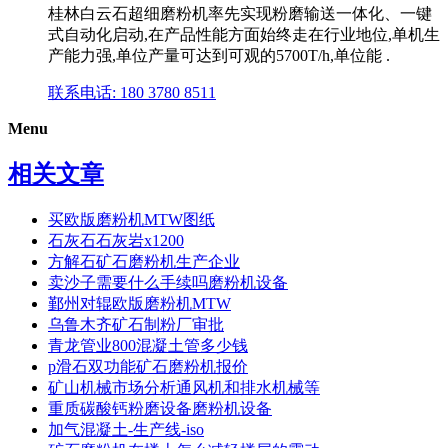
桂林白云石超细磨粉机率先实现粉磨输送一体化、一键
式自动化启动,在产品性能方面始终走在行业地位,单机生
产能力强,单位产量可达到可观的5700T/h,单位能 .
联系电话: 180 3780 8511
Menu
相关文章
买欧版磨粉机MTW图纸
石灰石石灰岩x1200
方解石矿石磨粉机生产企业
卖沙子需要什么手续吗磨粉机设备
鄞州对辊欧版磨粉机MTW
乌鲁木齐矿石制粉厂审批
青龙管业800混凝土管多少钱
p滑石双功能矿石磨粉机报价
矿山机械市场分析通风机和排水机械等
重质碳酸钙粉磨设备磨粉机设备
加气混凝土-生产线-iso