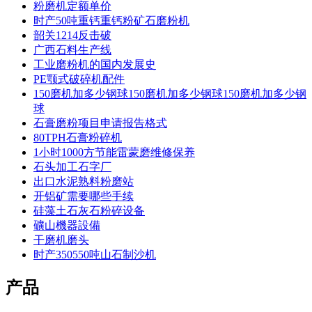
粉磨机定额单价
时产50吨重钙重钙粉矿石磨粉机
韶关1214反击破
广西石料生产线
工业磨粉机的国内发展史
PE颚式破碎机配件
150磨机加多少钢球150磨机加多少钢球150磨机加多少钢
球
石膏磨粉项目申请报告格式
80TPH石膏粉碎机
1小时1000方节能雷蒙磨维修保养
石头加工石字厂
出口水泥熟料粉磨站
开铝矿需要哪些手续
硅藻土石灰石粉碎设备
礦山機器設備
干磨机磨头
时产350550吨山石制沙机
产品