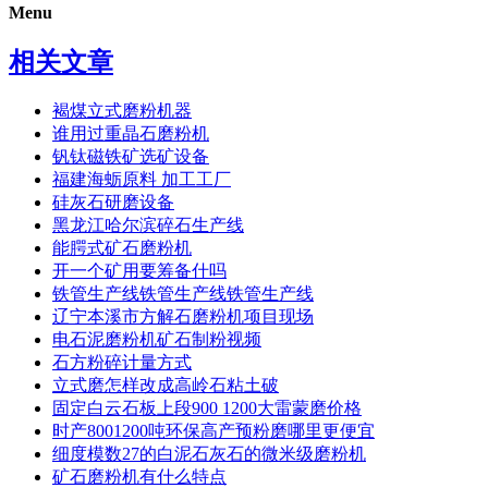
Menu
相关文章
褐煤立式磨粉机器
谁用过重晶石磨粉机
钒钛磁铁矿选矿设备
福建海蛎原料 加工工厂
硅灰石研磨设备
黑龙江哈尔滨碎石生产线
能腭式矿石磨粉机
开一个矿用要筹备什吗
铁管生产线铁管生产线铁管生产线
辽宁本溪市方解石磨粉机项目现场
电石泥磨粉机矿石制粉视频
石方粉碎计量方式
立式磨怎样改成高岭石粘土破
固定白云石板上段900 1200大雷蒙磨价格
时产8001200吨环保高产预粉磨哪里更便宜
细度模数27的白泥石灰石的微米级磨粉机
矿石磨粉机有什么特点