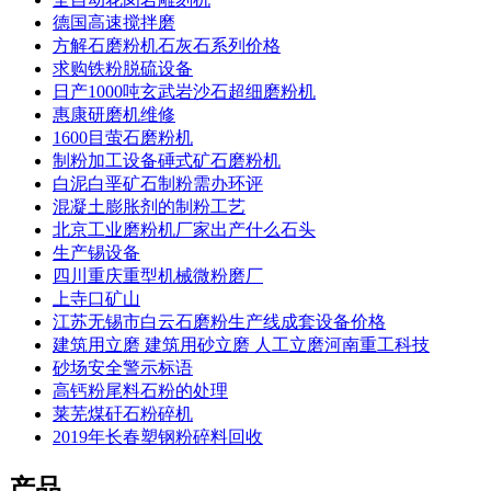
德国高速搅拌磨
方解石磨粉机石灰石系列价格
求购铁粉脱硫设备
日产1000吨玄武岩沙石超细磨粉机
惠康研磨机维修
1600目萤石磨粉机
制粉加工设备硾式矿石磨粉机
白泥白垩矿石制粉需办环评
混凝土膨胀剂的制粉工艺
北京工业磨粉机厂家出产什么石头
生产锡设备
四川重庆重型机械微粉磨厂
上寺口矿山
江苏无锡市白云石磨粉生产线成套设备价格
建筑用立磨 建筑用砂立磨 人工立磨河南重工科技
砂场安全警示标语
高钙粉尾料石粉的处理
莱芜煤矸石粉碎机
2019年长春塑钢粉碎料回收
产品