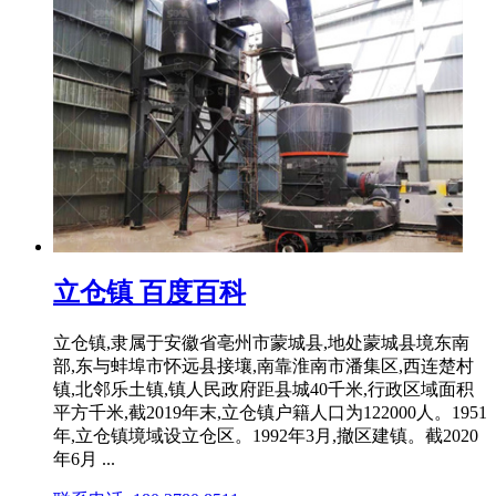
立仓镇 百度百科
立仓镇,隶属于安徽省亳州市蒙城县,地处蒙城县境东南
部,东与蚌埠市怀远县接壤,南靠淮南市潘集区,西连楚村
镇,北邻乐土镇,镇人民政府距县城40千米,行政区域面积
平方千米,截2019年末,立仓镇户籍人口为122000人。1951
年,立仓镇境域设立仓区。1992年3月,撤区建镇。截2020
年6月 ...