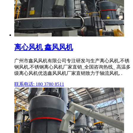
离心风机 鑫风风机
广州市鑫风风机有限公司专注研发与生产离心风机,不锈
钢风机,不锈钢离心风机厂家直销_全国咨询热线_ 高温多
级离心风机优选鑫风风机厂家直销致力于轴流风机, .
联系电话: 180 3780 8511