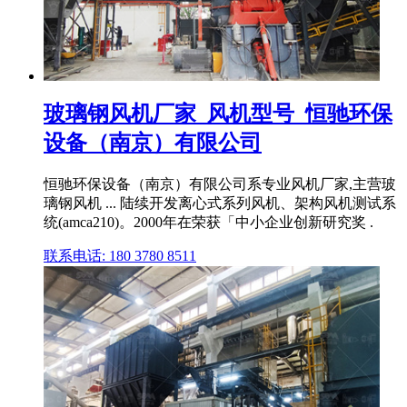
玻璃钢风机厂家_风机型号_恒驰环保
设备（南京）有限公司
恒驰环保设备（南京）有限公司系专业风机厂家,主营玻
璃钢风机 ... 陆续开发离心式系列风机、架构风机测试系
统(amca210)。2000年在荣获「中小企业创新研究奖 .
联系电话: 180 3780 8511