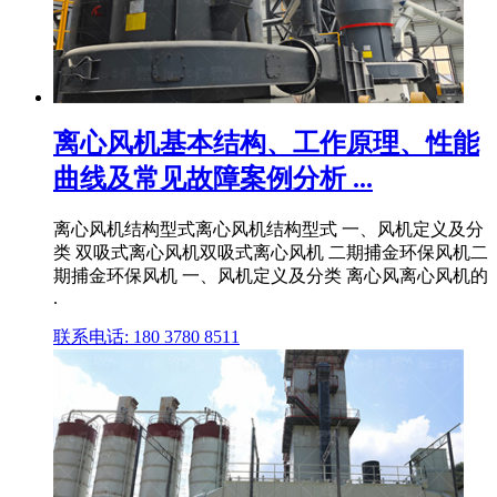
离心风机基本结构、工作原理、性能
曲线及常见故障案例分析 ...
离心风机结构型式离心风机结构型式 一、风机定义及分
类 双吸式离心风机双吸式离心风机 二期捕金环保风机二
期捕金环保风机 一、风机定义及分类 离心风离心风机的
.
联系电话: 180 3780 8511