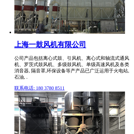
上海一鼓风机有限公司
公司产品包括离心式鼓、引风机、离心式和轴流式通风
机、罗茨式鼓风机、多级鼓风机、单级高速风机及各类
消音器, 隔音罩,环保设备等产产品已广泛运用于火电站,
石油, .
联系电话: 180 3780 8511