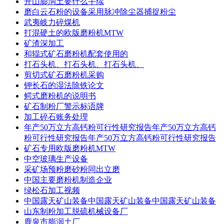
开山膨润土要什么手续
磨白云石粉的设备采用脉冲除尘器捕捉粉尘
武夷岐力碎煤机
打混硬土的欧版磨粉机MTW
矿渣深加工
和辊式矿石磨粉机配套使用的
打石头机、打石头机、打石头机、
剪切式矿石磨粉机采购
钾长石的湿法除铁论文
鳄式磨粉机的说明书
矿石制粉厂警示标语牌
加工碎石账务处理
年产50万立方高钙粉可行性研究报告年产50万立方高钙
粉可行性研究报告年产50万立方高钙粉可行性研究报告
矿石专用欧版磨粉机MTW
中空玻璃生产设备
采矿场预粉磨砂粉同出立磨
中国主要磨粉机制造企业
绿松石加工视频
中国露天矿山装备中国露天矿山装备中国露天矿山装备
山东制粉加工脱硫机械设备厂
鹿泉市膨润土厂